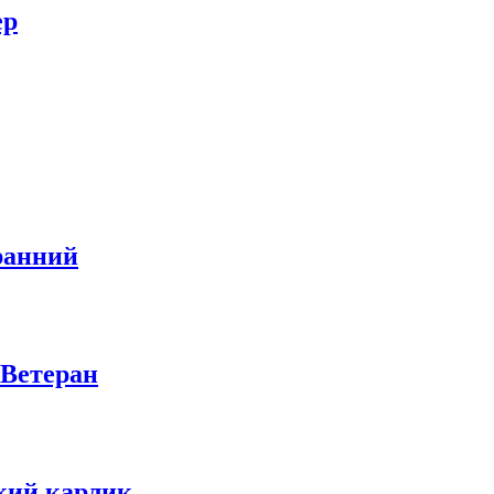
ер
ранний
 Ветеран
кий карлик