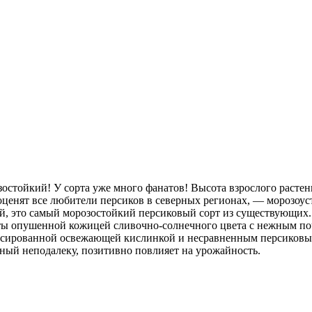
тойкий! У сорта уже много фанатов! Высота взрослого растени
оценят все любители персиков в северных регионах, — морозоус
луй, это самый морозостойкий персиковый сорт из существующих
рыты опушенной кожицей сливочно-солнечного цвета с нежным 
ансированной освежающей кислинкой и несравненным персиковым
нный неподалеку, позитивно повлияет на урожайность.