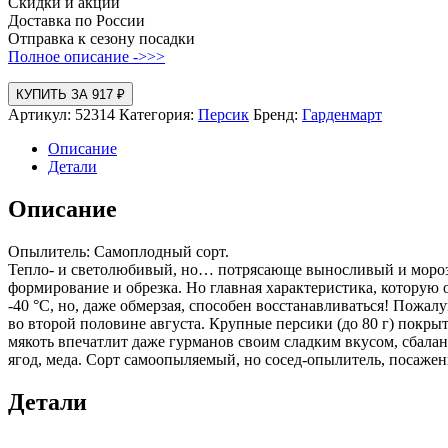
Скидки и акции
Доставка по России
Отправка к сезону посадки
Полное описание ->>>
КУПИТЬ ЗА 917 ₽
Артикул:
52314
Категория:
Персик
Бренд:
Гарденмарт
Описание
Детали
Описание
Опылитель: Самоплодный сорт.
Тепло- и светолюбивый, но… потрясающе выносливый и морозос
формирование и обрезка. Но главная характеристика, которую 
-40 °С, но, даже обмерзая, способен восстанавливаться! Пожа
во второй половине августа. Крупные персики (до 80 г) пок
мякоть впечатлит даже гурманов своим сладким вкусом, сбал
ягод, меда. Сорт самоопыляемый, но сосед-опылитель, посаже
Детали