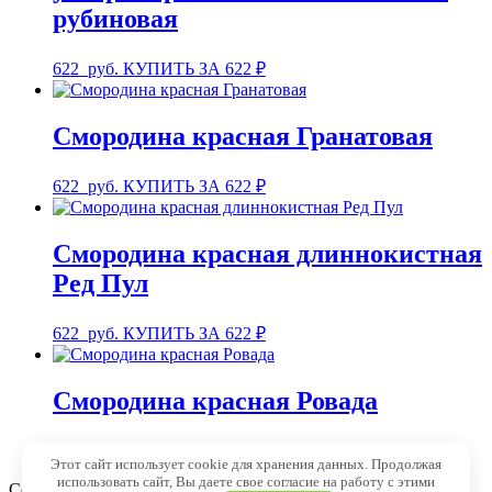
рубиновая
622
руб.
КУПИТЬ ЗА 622 ₽
Смородина красная Гранатовая
622
руб.
КУПИТЬ ЗА 622 ₽
Смородина красная длиннокистная
Ред Пул
622
руб.
КУПИТЬ ЗА 622 ₽
Смородина красная Ровада
3 110
руб.
КУПИТЬ ЗА 3110 ₽
Этот сайт использует cookie для хранения данных. Продолжая
использовать сайт, Вы даете свое согласие на работу с этими
Copyright © 1999 - 2025 Семена-почтой от 1 рубля. Магазин