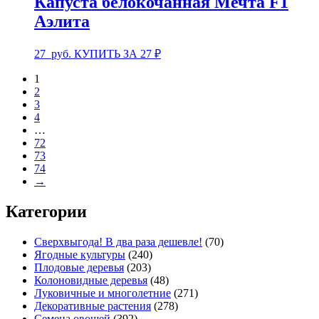
Капуста белокочанная Мечта F1
Аэлита
27
руб.
КУПИТЬ ЗА 27 ₽
1
2
3
4
…
72
73
74
→
Категории
Сверхвыгода! В два раза дешевле!
(70)
Ягодные культуры
(240)
Плодовые деревья
(203)
Колоновидные деревья
(48)
Луковичные и многолетние
(271)
Декоративные растения
(278)
Семена овощей
(392)