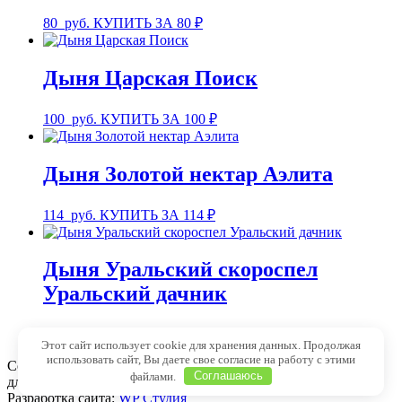
80
руб.
КУПИТЬ ЗА 80 ₽
Дыня Царская Поиск
100
руб.
КУПИТЬ ЗА 100 ₽
Дыня Золотой нектар Аэлита
114
руб.
КУПИТЬ ЗА 114 ₽
Дыня Уральский скороспел
Уральский дачник
160
руб.
КУПИТЬ ЗА 160 ₽
Этот сайт использует cookie для хранения данных. Продолжая
использовать сайт, Вы даете свое согласие на работу с этими
Copyright © 1999 - 2025 Семена-почтой от 1 рубля. Магазин
файлами.
Соглашаюсь
для садоводов и огородников.
Разработка сайта:
WP Студия