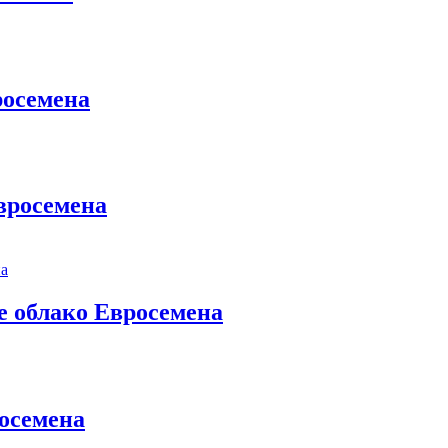
росемена
вросемена
 облако Евросемена
осемена