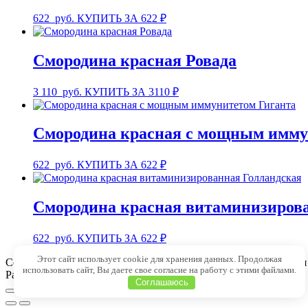
622
руб.
КУПИТЬ ЗА 622 ₽
Смородина красная Ровада
3 110
руб.
КУПИТЬ ЗА 3110 ₽
Смородина красная с мощным имму
622
руб.
КУПИТЬ ЗА 622 ₽
Смородина красная витаминизиров
622
руб.
КУПИТЬ ЗА 622 ₽
Этот сайт использует cookie для хранения данных. Продолжая
Copyright © 1999 - 2025 Семена-почтой от 1 рубля. Магазин дл
использовать сайт, Вы даете свое согласие на работу с этими файлами.
Разработка сайта:
WP Студия
Соглашаюсь