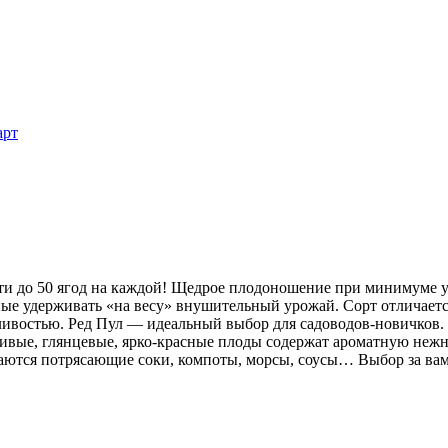
арт
и до 50 ягод на каждой! Щедрое плодоношение при минимуме уси
ые удерживать «на весу» внушительный урожай. Сорт отличается
ливостью. Ред Пул — идеальный выбор для садоводов-новичков. 
асивые, глянцевые, ярко-красные плоды содержат ароматную неж
учаются потрясающие соки, компоты, морсы, соусы… Выбор за ва