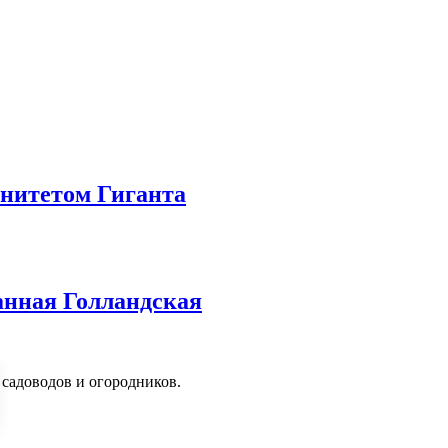
нитетом Гиганта
анная Голландская
я садоводов и огородников.