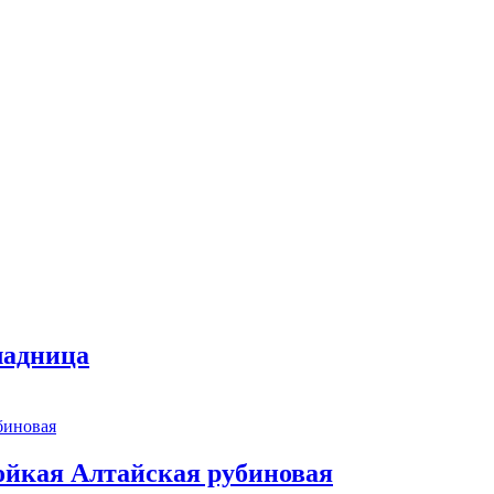
ладница
ойкая Алтайская рубиновая