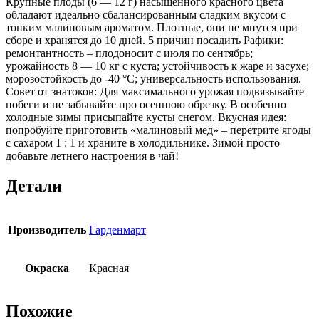
Крупные плоды (6 — 12 г) насыщенного красного цвета
обладают идеально сбалансированным сладким вкусом с
тонким малиновым ароматом. Плотные, они не мнутся при
сборе и хранятся до 10 дней. 5 причин посадить Рафики:
ремонтантность – плодоносит с июля по сентябрь;
урожайность 8 — 10 кг с куста; устойчивость к жаре и засухе;
морозостойкость до -40 °C; универсальность использования.
Совет от знатоков: Для максимального урожая подвязывайте
побеги и не забывайте про осеннюю обрезку. В особенно
холодные зимы присыпайте кусты снегом. Вкусная идея:
попробуйте приготовить «малиновый мед» – перетрите ягоды
с сахаром 1 : 1 и храните в холодильнике. Зимой просто
добавьте летнего настроения в чай!
Детали
Производитель
Гарденмарт
Окраска
Красная
Похожие