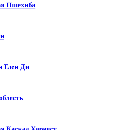
ая Пшехиба
ии
 Глен Ди
облесть
я Каскад Харвест