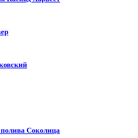
вер
ковский
 полива Соколица