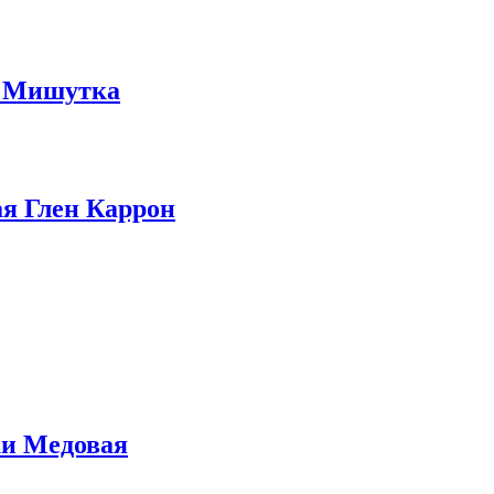
и Мишутка
я Глен Каррон
ки Медовая