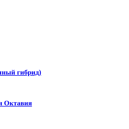
чный гибрид)
я Октавия