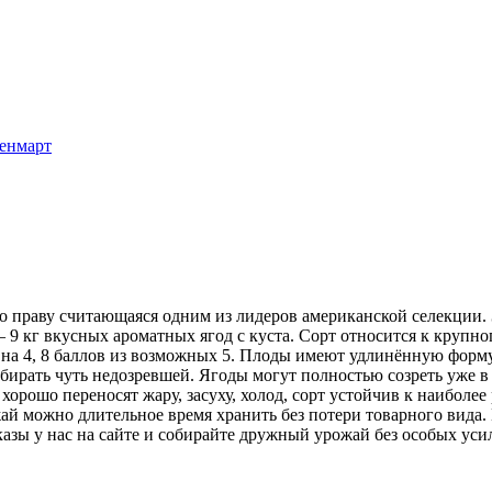
енмарт
 по праву считающаяся одним из лидеров американской селекц
— 9 кг вкусных ароматных ягод с куста. Сорт относится к крупно
 на 4, 8 баллов из возможных 5. Плоды имеют удлинённую форму
ирать чуть недозревшей. Ягоды могут полностью созреть уже в 
хорошо переносят жару, засуху, холод, сорт устойчив к наибол
 можно длительное время хранить без потери товарного вида. 
казы у нас на сайте и собирайте дружный урожай без особых уси