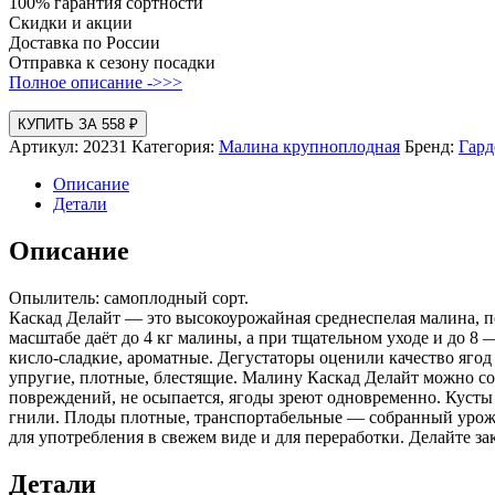
100% гарантия сортности
Скидки и акции
Доставка по России
Отправка к сезону посадки
Полное описание ->>>
КУПИТЬ ЗА 558 ₽
Артикул:
20231
Категория:
Малина крупноплодная
Бренд:
Гард
Описание
Детали
Описание
Опылитель: самоплодный сорт.
Каскад Делайт — это высокоурожайная среднеспелая малина,
масштабе даёт до 4 кг малины, а при тщательном уходе и до 8 
кисло-сладкие, ароматные. Дегустаторы оценили качество ягод
упругие, плотные, блестящие. Малину Каскад Делайт можно соб
повреждений, не осыпается, ягоды зреют одновременно. Кусты 
гнили. Плоды плотные, транспортабельные — собранный урожай
для употребления в свежем виде и для переработки. Делайте за
Детали