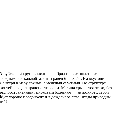
ии. Зарубежный крупноплодный гибрид в промышленном
плодным, вес каждой малины равен 6 — 8, 5 г. На вкус они
, внутри в меру сочные, с мелкими семенами. По структуре
контейнере для транспортировки. Малина срывается легко, без
ее распространённым грибковым болезням — антрокнозу, серой
Куст хорошо плодоносит и в дождливое лето, ягоды пригодны
лий!