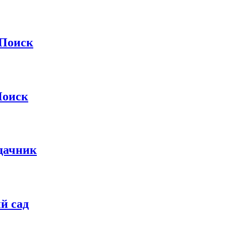
 Поиск
Поиск
дачник
й сад