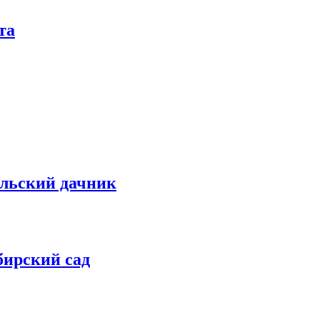
та
льский дачник
бирский сад