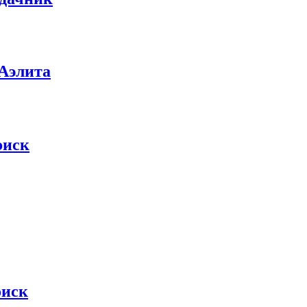
 Аэлита
оиск
оиск