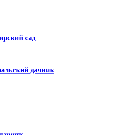
ирский сад
ральский дачник
 дачник