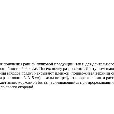
я получения ранней пучковой продукции, так и для длительног
Урожайность: 5–6 кг/м². Посев: почву разрыхляют. Ленту помеща
ления всходов грядку накрывают плёнкой, поддерживая верхний 
а расстоянии 3–3, 5 см) всходы не требуют прореживания, и рас
кает запах морковной ботвы, усиливающийся при прореживании.
со своего огорода!