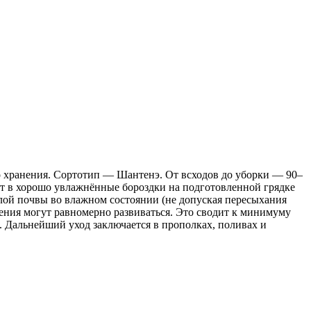
о хранения. Сортотип — Шантенэ. От всходов до уборки — 90–
ют в хорошо увлажнённые бороздки на подготовленной грядке
слой почвы во влажном состоянии (не допуская пересыхания
тения могут равномерно развиваться. Это сводит к минимуму
 Дальнейший уход заключается в прополках, поливах и