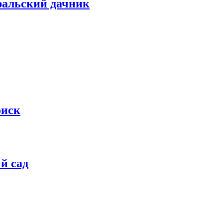
ральский дачник
оиск
й сад