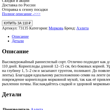
Скидки и акции
Доставка по России
Отправка к сезону посадки
Полное описание ->>>
КУПИТЬ ЗА 110 ₽
Артикул:
73135
Категория:
Морковь
Бренд:
Аэлита
Описание
Детали
Описание
Высокоурожайный раннеспелый сорт. Отлично подходит как дл
110 дней. Корнеплоды длиной 12–15 см, без боковых корней. 
на глубину 1, 5–2 см и засыпают грунтом, поливают. До появ
ленты). Благодаря идеальному расположению семян на ленте (н
повреждение корнеплодов морковной мухой, так как её привле
рыхлении почвы. Наслаждайтесь сладкой и здоровой морковью 
Детали
Производитель
Аэлита