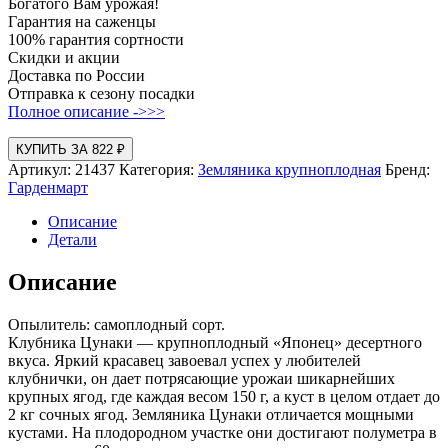
Богатого Вам урожая!
Гарантия на саженцы
100% гарантия сортности
Скидки и акции
Доставка по России
Отправка к сезону посадки
Полное описание ->>>
КУПИТЬ ЗА 822 ₽
Артикул:
21437
Категория:
Земляника крупноплодная
Бренд:
Гарденмарт
Описание
Детали
Описание
Опылитель: самоплодный сорт.
Клубника Цунаки — крупноплодный «Японец» десертного
вкуса. Яркий красавец завоевал успех у любителей
клубнички, он дает потрясающие урожаи шикарнейших
крупных ягод, где каждая весом 150 г, а куст в целом отдает до
2 кг сочных ягод. Земляника Цунаки отличается мощными
кустами. На плодородном участке они достигают полуметра в