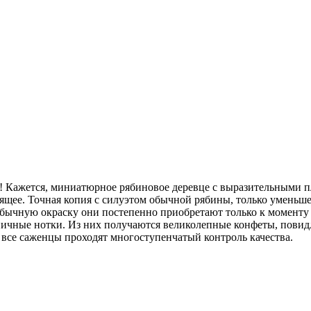
! Кажется, миниатюрное рябиновое деревце с выразительными п
ящее. Точная копия с силуэтом обычной рябины, только уменьш
ычную окраску они постепенно приобретают только к моменту по
ичные нотки. Из них получаются великолепные конфеты, повидл
а все саженцы проходят многоступенчатый контроль качества.