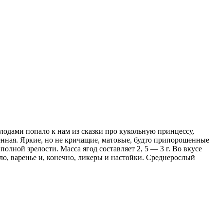
лодами попало к нам из сказки про кукольную принцессу,
енная. Яркие, но не кричащие, матовые, будто припорошенные
лной зрелости. Масса ягод составляет 2, 5 — 3 г. Во вкусе
о, варенье и, конечно, ликеры и настойки. Среднерослый