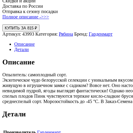
Скидки и акции
Доставка по России
Отправка к сезону посадки
Полное описание ->>>
КУПИТЬ ЗА 815 ₽
Артикул:
43993
Категория:
Рябина
Бренд:
Гарденмарт
Описание
Детали
Описание
Опылитель: самоплодный сорт.
Экзотическое чудо белорусской селекции с уникальным вкусом
живущую в игрушечном замке с садиком? Вовсе нет. Оно насто
невидимой пудрой, ягоды выглядят фантастически! Однако необ
спелых плодов Пинк чувствуются терпкие кисло-сладкие брусн
среднеспелый сорт. Морозостойкость до -45 °С. В Заказ-Семен
Детали
Производитель
Гарденмарт