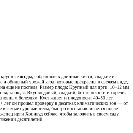
: крупные ягоды, собранные в длинные кисти, сладкие и
ос и обильный урожай ягод, которые прекрасны в свежем виде,
на еще не поспела. Размер плода: Крупный для ирги, 10–12 мм
ая, тающая. Вкус медовый, сладкий, без терпкости и горечи.
основным болезням. Куст живет и плодоносит 40–50 лет.
+ лет он прошел проверку в десятках климатических зон — от
е в самые суровые зимы, быстро восстанавливается после
аженец ирги Хонивуд сейчас, чтобы заложить в своем саду
тяжении десятилетий.