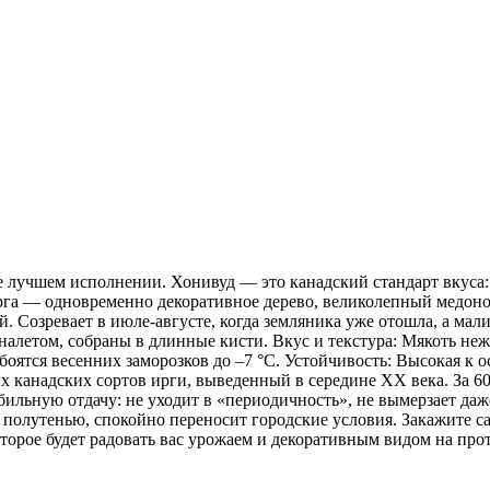
ее лучшем исполнении. Хонивуд — это канадский стандарт вкуса
 Ирга — одновременно декоративное дерево, великолепный медон
 Созревает в июле-августе, когда земляника уже отошла, а мали
алетом, собраны в длинные кисти. Вкус и текстура: Мякоть нежн
боятся весенних заморозков до –7 °C. Устойчивость: Высокая к 
канадских сортов ирги, выведенный в середине XX века. За 60
ильную отдачу: не уходит в «периодичность», не вымерзает даж
с полутенью, спокойно переносит городские условия. Закажите с
оторое будет радовать вас урожаем и декоративным видом на про