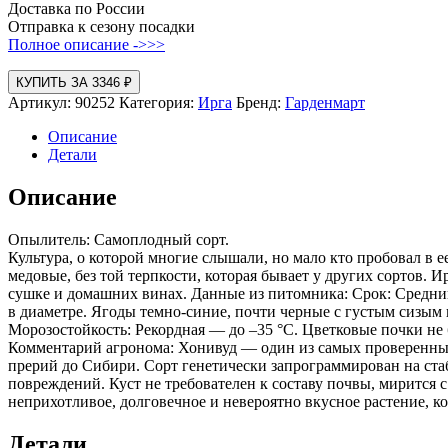
Доставка по России
Отправка к сезону посадки
Полное описание ->>>
КУПИТЬ ЗА 3346 ₽
Артикул:
90252
Категория:
Ирга
Бренд:
Гарденмарт
Описание
Детали
Описание
Опылитель: Самоплодный сорт.
Культура, о которой многие слышали, но мало кто пробовал в 
медовые, без той терпкости, которая бывает у других сортов.
сушке и домашних винах. Данные из питомника: Срок: Средний.
в диаметре. Ягоды темно-синие, почти черные с густым сизым н
Морозостойкость: Рекордная — до –35 °C. Цветковые почки не 
Комментарий агронома: Хонивуд — один из самых проверенных 
прерий до Сибири. Сорт генетически запрограммирован на стаб
повреждений. Куст не требователен к составу почвы, мирится 
неприхотливое, долговечное и невероятно вкусное растение, к
Детали