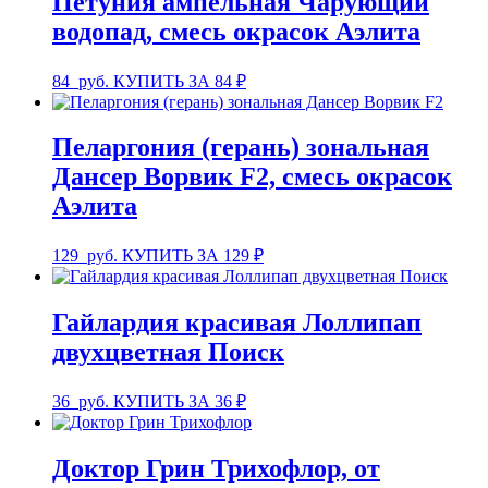
Петуния ампельная Чарующий
водопад, смесь окрасок Аэлита
84
руб.
КУПИТЬ ЗА 84 ₽
Пеларгония (герань) зональная
Дансер Ворвик F2, смесь окрасок
Аэлита
129
руб.
КУПИТЬ ЗА 129 ₽
Гайлардия красивая Лоллипап
двухцветная Поиск
36
руб.
КУПИТЬ ЗА 36 ₽
Доктор Грин Трихофлор, от