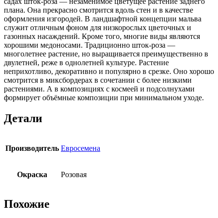
садах шток‑роза — незаменимое цветущее растение заднего
плана. Она прекрасно смотрится вдоль стен и в качестве
оформления изгородей. В ландшафтной концепции мальва
служит отличным фоном для низкорослых цветочных и
газонных насаждений. Кроме того, многие виды являются
хорошими медоносами. Традиционно шток‑роза —
многолетнее растение, но выращивается преимущественно в
двулетней, реже в однолетней культуре. Растение
неприхотливо, декоративно и популярно в срезке. Оно хорошо
смотрится в миксбордерах в сочетании с более низкими
растениями. А в композициях с космеей и подсолнухами
формирует объёмные композиции при минимальном уходе.
Детали
Производитель
Евросемена
Окраска
Розовая
Похожие