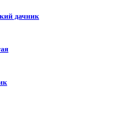
кий дачник
тая
ик