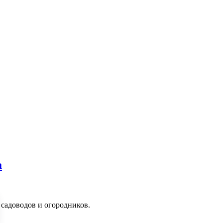
а
я садоводов и огородников.