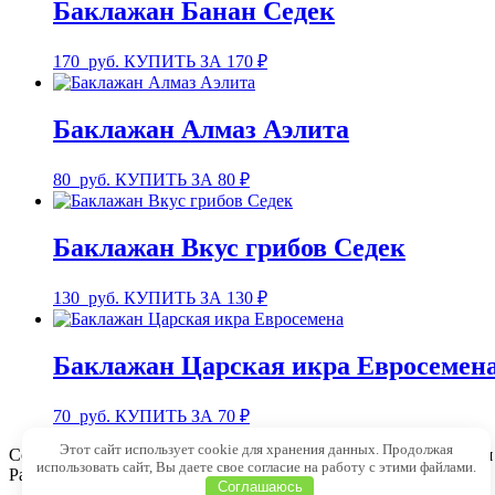
Баклажан Банан Седек
170
руб.
КУПИТЬ ЗА 170 ₽
Баклажан Алмаз Аэлита
80
руб.
КУПИТЬ ЗА 80 ₽
Баклажан Вкус грибов Седек
130
руб.
КУПИТЬ ЗА 130 ₽
Баклажан Царская икра Евросемен
70
руб.
КУПИТЬ ЗА 70 ₽
Этот сайт использует cookie для хранения данных. Продолжая
Copyright © 1999 - 2025 Семена-почтой от 1 рубля. Магазин дл
использовать сайт, Вы даете свое согласие на работу с этими файлами.
Разработка сайта:
WP Студия
Соглашаюсь