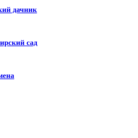
кий дачник
ирский сад
мена