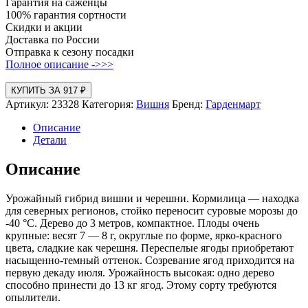
Гарантия на саженцы
100% гарантия сортности
Скидки и акции
Доставка по России
Отправка к сезону посадки
Полное описание ->>>
КУПИТЬ ЗА 917 ₽
Артикул:
23328
Категория:
Вишня
Бренд:
Гарденмарт
Описание
Детали
Описание
Урожайный гибрид вишни и черешни. Кормилица — находка
для северных регионов, стойко переносит суровые морозы до
-40 °С. Дерево до 3 метров, компактное. Плоды очень
крупные: весят 7 — 8 г, округлые по форме, ярко-красного
цвета, сладкие как черешня. Переспелые ягоды приобретают
насыщенно-темный оттенок. Созревание ягод приходится на
первую декаду июля. Урожайность высокая: одно дерево
способно принести до 13 кг ягод. Этому сорту требуются
опылители.