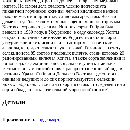
кожице. Кажется, дотронься до нее — и брызнет медовый
нектар. На самом деле сладость удачно подчеркнута
пикантной горчинкой кожицы, легкой кислинкой нежной
рыхлой мякоти и приятным сливовым ароматом. Все это
делает вкус более сложным, насыщенным, неповторимым.
Косточка хорошо отделима. История сорта. Гибрид был
выделен в 1930 году, в Уссурийске, в саду садовода Хопты,
откуда и получил свое название. Родителями стали сорта
уссурийской и китайской слив, а автором — советский
агроном, кандидат сельхознаук Николай Тихонов. На счету
селекционера 85 сортов плодовых культур, среди которых 20
районированных, включая Хопты, а также сорта земляники и
винограда. Селекционер досконально изучил китайские
желтые сливы и способствовал распространению гибрида в
регионах Урала, Сибири и Дальнего Востока, где он стал
одним из ведущих и до сих пор используется в селекции
новых гибридов. Стоит ли говорить о том, что деревья этого
сорта обладают исключительной морозостойкостью?
Детали
Производитель
Гарденмарт