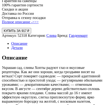
Гарантия на саженцы
100% гарантия сортности
Скидки и акции
Доставка по России
Отправка к сезону посадки
Полное описание ->>>
КУПИТЬ ЗА 917 ₽
Артикул:
52318
Категория:
Слива
Бренд:
Гарденмарт
Описание
Детали
Описание
Украшая сад, сливы Хопты радуют глаз и вкусовые
рецепторы. Как же они хороши, когда гроздьями висят на
ветках! Сорт покоряет садоводов: — прекрасной адаптивной
способностью и простотой ухода; — регулярными обильными
урожаями; — декоративными качествами; — отменным
вкусом. В августе — сентябре дерево действительно сплошь
покрыто яркими плодами. Сливы массой до 16 г имеют
эффектную округлую, слегка приплюснутую форму, ярко
выраженную бороздку на желтой, с восковым налетом,