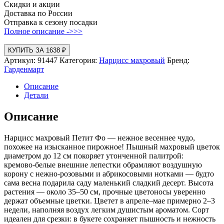
Скидки и акции
Доставка по России
Отправка к сезону посадки
Полное описание ->>>
КУПИТЬ ЗА 1638 ₽
Артикул:
91447
Категория:
Нарцисс махровый
Бренд:
Гарденмарт
Описание
Детали
Описание
Нарцисс махровый Петит Фо — нежное весеннее чудо,
похожее на изысканное пирожное! Пышный махровый цветок
диаметром до 12 см покоряет утонченной палитрой:
кремово‑белые внешние лепестки обрамляют воздушную
корону с нежно‑розовыми и абрикосовыми нотками — будто
сама весна подарила саду маленький сладкий десерт. Высота
растения — около 35–50 см, прочные цветоносы уверенно
держат объемные цветки. Цветет в апреле–мае примерно 2–3
недели, наполняя воздух легким душистым ароматом. Сорт
идеален для срезки: в букете сохраняет пышность и нежность