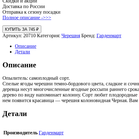
Скидки и акции
Доставка по России
Отправка к сезону посадки
Полное описание ->>>
КУПИТЬ ЗА 745 ₽
Артикул:
20710
Категория:
Черешня
Бренд:
Гарденмарт
Описание
Детали
Описание
Опылитель: самоплодный сорт.
Спелые ягоды черешни темно-бордового цвета, сладкие и сочн
деревца несут многочисленные ягодные россыпи раннего срока с
дерево по виду напоминает колонну. Сорт любит плодородные п
нем появится красавица — черешня колоновидная Черная. Вам
Детали
Производитель
Гарденмарт