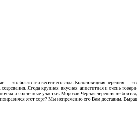
ые — это богатство весеннего сада. Колоновидная черешня — э
озревания. Ягода крупная, вкусная, аппетитная и очень товарна
очвы и солнечные участки. Морозов Черная черешня не боится, 
 понравился этот сорт? Мы непременно его Вам доставим. Выра