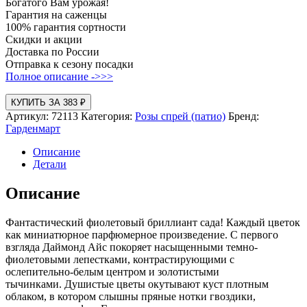
Богатого Вам урожая!
Гарантия на саженцы
100% гарантия сортности
Скидки и акции
Доставка по России
Отправка к сезону посадки
Полное описание ->>>
КУПИТЬ ЗА 383 ₽
Артикул:
72113
Категория:
Розы спрей (патио)
Бренд:
Гарденмарт
Описание
Детали
Описание
Фантастический фиолетовый бриллиант сада! Каждый цветок
как миниатюрное парфюмерное произведение. С первого
взгляда Даймонд Айс покоряет насыщенными темно-
фиолетовыми лепестками, контрастирующими с
ослепительно-белым центром и золотистыми
тычинками. Душистые цветы окутывают куст плотным
облаком, в котором слышны пряные нотки гвоздики,