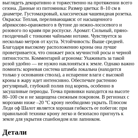
выглядеть декоративно и торжественно на протяжении всего
сезона. Данные из питомника: Размер цветка: 8–10 см в
диаметре. Густомахровый, классическая чашевидная розетка.
Окраска: Теплая, переливающаяся: от насыщенного
абрикосово-оранжевого в бутоне до нежно-лососевого и
розового по краям при роспуске. Аромат: Сильный, пряно-
гвоздичный с тонкими чайными нотами. Чувствуется за
несколько метров от куста. Устойчивость: Выше средней.
Благодаря высокому расположению кроны она лучше
проветривается, что снижает риск мучнистой росы и черной
пятнистости. Комментарий агронома: Ухаживать за такой
розой удобно — не нужно наклоняться к земле. Однако важно
помнить: корневая система штамба локальна (находится
только у основания ствола), а испарение влаги с высокой
кроны в жару идет интенсивно. Обеспечьте растению
регулярный, глубокий полив под корень, особенно в
засушливые периоды. Точка прививки находится на высоте
80–100 см и не защищена снежным покровом. В регионах с
морозами ниже –20 °C крону необходимо укрыть. Плюсом
Леди оф Шалот является хорошая гибкость ее побегов: при
правильной технике крону легко и безопасно пригнуть к
земле для укрытия спанбондом или лапником.
Детали