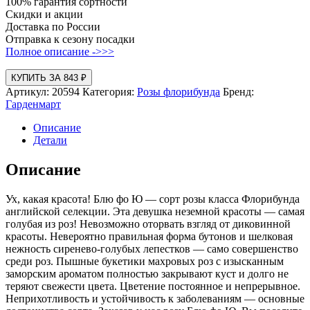
100% гарантия сортности
Скидки и акции
Доставка по России
Отправка к сезону посадки
Полное описание ->>>
КУПИТЬ ЗА 843 ₽
Артикул:
20594
Категория:
Розы флорибунда
Бренд:
Гарденмарт
Описание
Детали
Описание
Ух, какая красота! Блю фо Ю — сорт розы класса Флорибунда
английской селекции. Эта девушка неземной красоты — самая
голубая из роз! Невозможно оторвать взгляд от диковинной
красоты. Невероятно правильная форма бутонов и шелковая
нежность сиренево-голубых лепестков — само совершенство
среди роз. Пышные букетики махровых роз с изысканным
заморским ароматом полностью закрывают куст и долго не
теряют свежести цвета. Цветение постоянное и непрерывное.
Неприхотливость и устойчивость к заболеваниям — основные