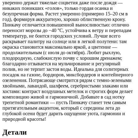
уверенно держат тяжелые соцветия даже после дождя —
никаких поникших «голов», только гордая осанка и
безупречная форма. Растет умеренно (примерно 15–20 см в
год), формируя аккуратную, хорошо облиственную крону.
Пинкачу отличается повышенной выносливостью: отлично
переносит морозы до −40 °C, устойчива к ветру и перепадам
температур, не боится городских условий. Лучше всего
раскрывает палитру на солнце или в легкой полутени: там
окраска становится максимально яркой, а цветение —
продолжительным (с июля до октября). Любит рыхлую,
плодородную, слабокислую почву с хорошим дренажем;
благодарно отзывается на мульчирование и регулярный
полив, но не терпит застоя воды. Идеальна для солитерных
посадок на газоне, бордюров, миксбордеров и контейнерного
озеленения. Потрясающе смотрится рядом с темно‑зелеными
хвойными, лавандой, шалфеем, серебристыми злаками или
хостами: контраст воздушных метелок и строгих форм делает
композицию живой и гармоничной. Добавьте в сад нотку
трепетной романтики — пусть Пинкачу станет тем самым
притягательным акцентом, который с середины лета до
глубокой осени будет дарить ощущение уюта, гармонии и
природной красоты!
Детали