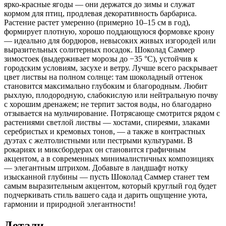
ярко‑красные ягоды — они держатся до зимы и служат
кормом для птиц, продлевая декоративность барбариса.
Растение растет умеренно (примерно 10–15 см в год),
формирует плотную, хорошо поддающуюся формовке крону
— идеально для бордюров, невысоких живых изгородей или
выразительных солитерных посадок. Шоколад Саммер
зимостоек (выдерживает морозы до −35 °C), устойчив к
городским условиям, засухе и ветру. Лучше всего раскрывает
цвет листвы на полном солнце: там шоколадный оттенок
становится максимально глубоким и благородным. Любит
рыхлую, плодородную, слабокислую или нейтральную почву
с хорошим дренажем; не терпит застоя воды, но благодарно
отзывается на мульчирование. Потрясающе смотрится рядом с
растениями светлой листвы — хостами, спиреями, злаками
серебристых и кремовых тонов, — а также в контрастных
дуэтах с желтолистными или пестрыми культурами. В
рокариях и миксбордерах он становится графичным
акцентом, а в современных минималистичных композициях
— элегантным штрихом. Добавьте в ландшафт нотку
изысканной глубины — пусть Шоколад Саммер станет тем
самым выразительным акцентом, который круглый год будет
подчеркивать стиль вашего сада и дарить ощущение уюта,
гармонии и природной элегантности!
Детали