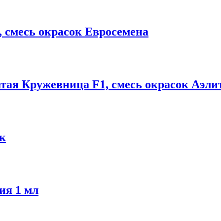
 смесь окрасок Евросемена
тая Кружевница F1, смесь окрасок Аэли
к
ия 1 мл