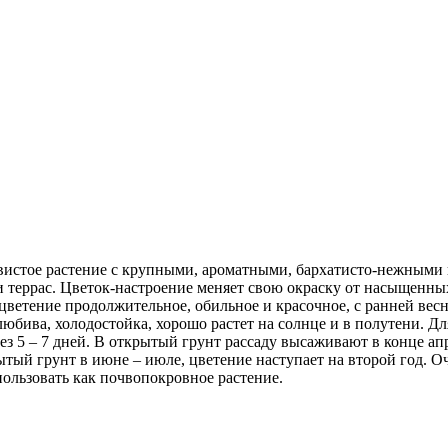
истое растение с крупными, ароматными, бархатисто-нежными 
 террас. Цветок-настроение меняет свою окраску от насыщенных
ветение продолжительное, обильное и красочное, с ранней весны
бива, холодостойка, хорошо растет на солнце и в полутени. Для
ез 5 – 7 дней. В открытый грунт рассаду высаживают в конце апр
тый грунт в июне – июле, цветение наступает на второй год. Оч
пользовать как почвопокровное растение.