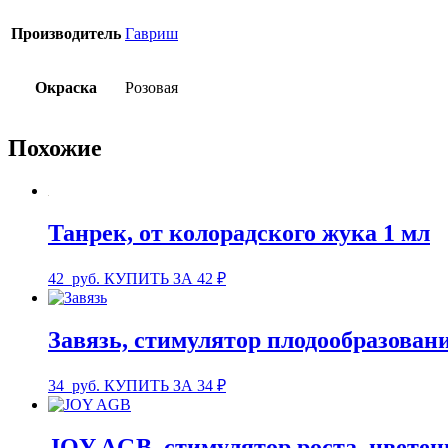
Производитель
Гавриш
Окраска
Розовая
Похожие
Танрек, от колорадского жука 1 мл
42
руб.
КУПИТЬ ЗА 42 ₽
Завязь, стимулятор плодообразовани
34
руб.
КУПИТЬ ЗА 34 ₽
JOY AGB, стимулятор роста, цветен