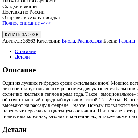
100% гарантия сортности
Скидки и акции
Доставка по России
Отправка к сезону посадки
Полное описание ->>>
КУПИТЬ ЗА 300 ₽
Артикул:
36563
Категории:
Виола
,
Распродажа
Бренд:
Гавриш
Описание
Детали
Описание
Один из лучших гибридов среди ампельных виол! Мощное ветв
листвой станут идеальным решением для украшения балконов и
солнечно-желтых в теплое время года. Такое «эмоциональное» ц
образует пышный нарядный кустик высотой 15 – 20 см. Влаголю
высевают на рассаду в феврале – марте. Всходы появляются чер
переносят пересадку в цветущем состоянии. При посеве в откры
подвесных корзинах, вазонах и контейнерах, а также можно ис
Детали