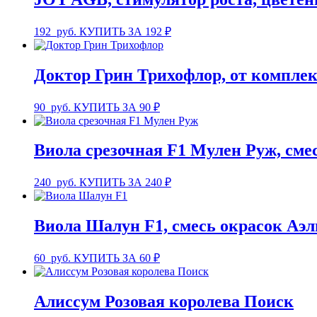
192
руб.
КУПИТЬ ЗА 192 ₽
Доктор Грин Трихофлор, от комплекс
90
руб.
КУПИТЬ ЗА 90 ₽
Виола срезочная F1 Мулен Руж, сме
240
руб.
КУПИТЬ ЗА 240 ₽
Виола Шалун F1, смесь окрасок Аэл
60
руб.
КУПИТЬ ЗА 60 ₽
Алиссум Розовая королева Поиск