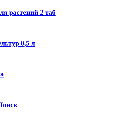
я растений 2 таб
льтур 0,5 л
та
 Поиск