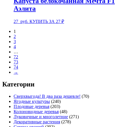
Капуста белокочанная Мечта F1
Аэлита
27
руб.
КУПИТЬ ЗА 27 ₽
1
2
3
4
…
72
73
74
→
Категории
Сверхвыгода! В два раза дешевле!
(70)
Ягодные культуры
(240)
Плодовые деревья
(203)
Колоновидные деревья
(48)
Луковичные и многолетние
(271)
Декоративные растения
(278)
Семена овощей
(392)