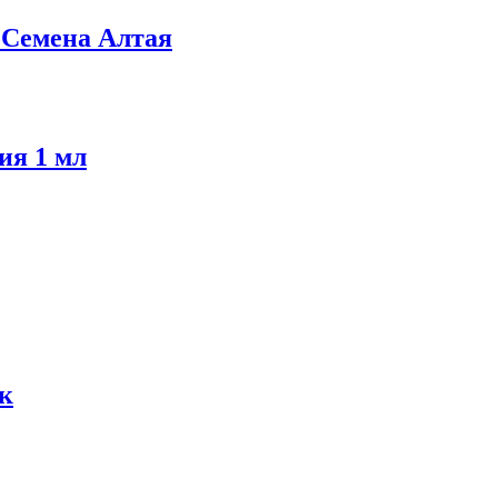
 Семена Алтая
ия 1 мл
к