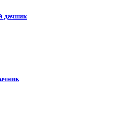
й дачник
дачник