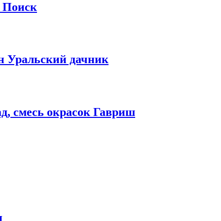
а Поиск
н Уральский дачник
д, смесь окрасок Гавриш
я