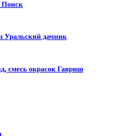
а Поиск
н Уральский дачник
д, смесь окрасок Гавриш
я