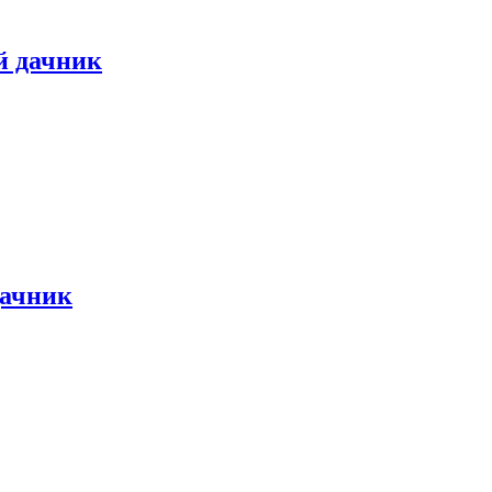
й дачник
дачник