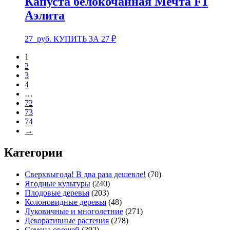
Капуста белокочанная Мечта F1
Аэлита
27
руб.
КУПИТЬ ЗА 27 ₽
1
2
3
4
…
72
73
74
→
Категории
Сверхвыгода! В два раза дешевле!
(70)
Ягодные культуры
(240)
Плодовые деревья
(203)
Колоновидные деревья
(48)
Луковичные и многолетние
(271)
Декоративные растения
(278)
Семена овощей
(392)