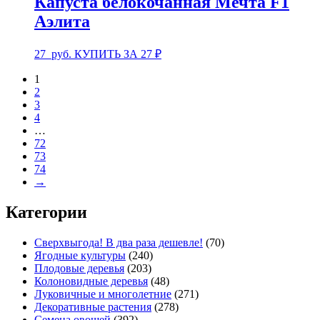
Капуста белокочанная Мечта F1
Аэлита
27
руб.
КУПИТЬ ЗА 27 ₽
1
2
3
4
…
72
73
74
→
Категории
Сверхвыгода! В два раза дешевле!
(70)
Ягодные культуры
(240)
Плодовые деревья
(203)
Колоновидные деревья
(48)
Луковичные и многолетние
(271)
Декоративные растения
(278)
Семена овощей
(392)