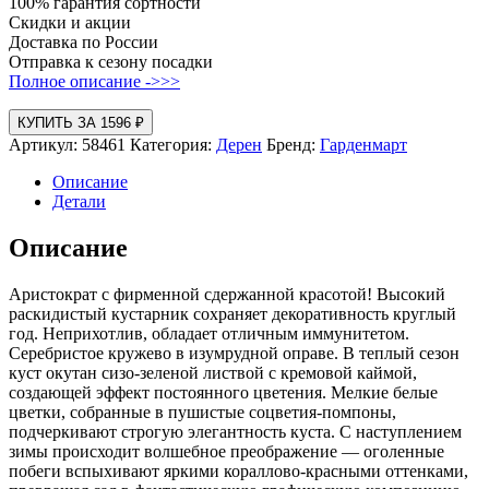
100% гарантия сортности
Скидки и акции
Доставка по России
Отправка к сезону посадки
Полное описание ->>>
КУПИТЬ ЗА 1596 ₽
Артикул:
58461
Категория:
Дерен
Бренд:
Гарденмарт
Описание
Детали
Описание
Аристократ с фирменной сдержанной красотой! Высокий
раскидистый кустарник сохраняет декоративность круглый
год. Неприхотлив, обладает отличным иммунитетом.
Серебристое кружево в изумрудной оправе. В теплый сезон
куст окутан сизо-зеленой листвой с кремовой каймой,
создающей эффект постоянного цветения. Мелкие белые
цветки, собранные в пушистые соцветия-помпоны,
подчеркивают строгую элегантность куста. С наступлением
зимы происходит волшебное преображение — оголенные
побеги вспыхивают яркими кораллово-красными оттенками,