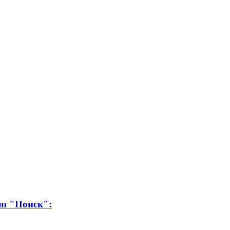
ян "Поиск":