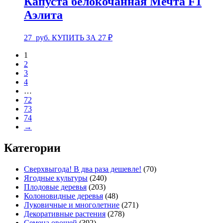
Капуста белокочанная Мечта F1
Аэлита
27
руб.
КУПИТЬ ЗА 27 ₽
1
2
3
4
…
72
73
74
→
Категории
Сверхвыгода! В два раза дешевле!
(70)
Ягодные культуры
(240)
Плодовые деревья
(203)
Колоновидные деревья
(48)
Луковичные и многолетние
(271)
Декоративные растения
(278)
Семена овощей
(392)