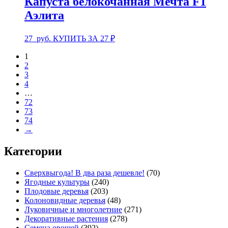
Капуста белокочанная Мечта F1
Аэлита
27
руб.
КУПИТЬ ЗА 27 ₽
1
2
3
4
…
72
73
74
→
Категории
Сверхвыгода! В два раза дешевле!
(70)
Ягодные культуры
(240)
Плодовые деревья
(203)
Колоновидные деревья
(48)
Луковичные и многолетние
(271)
Декоративные растения
(278)
Семена овощей
(392)