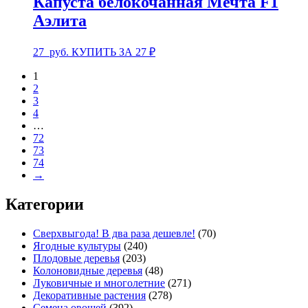
Капуста белокочанная Мечта F1
Аэлита
27
руб.
КУПИТЬ ЗА 27 ₽
1
2
3
4
…
72
73
74
→
Категории
Сверхвыгода! В два раза дешевле!
(70)
Ягодные культуры
(240)
Плодовые деревья
(203)
Колоновидные деревья
(48)
Луковичные и многолетние
(271)
Декоративные растения
(278)
Семена овощей
(392)