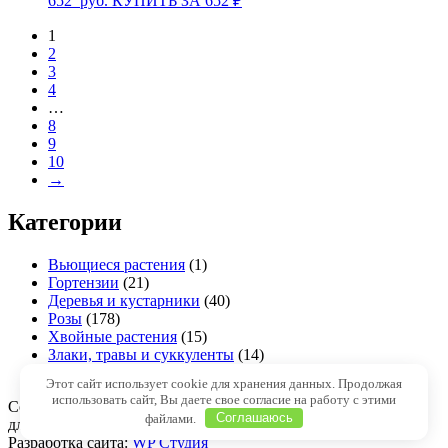
652
руб.
КУПИТЬ ЗА 652 ₽
1
2
3
4
…
8
9
10
→
Категории
Вьющиеся растения
(1)
Гортензии
(21)
Деревья и кустарники
(40)
Розы
(178)
Хвойные растения
(15)
Злаки, травы и суккуленты
(14)
Цитрусы и экзотика
(9)
Этот сайт использует cookie для хранения данных. Продолжая
использовать сайт, Вы даете свое согласие на работу с этими
Copyright © 1999 - 2025 Семена-почтой от 1 рубля. Магазин
файлами.
Соглашаюсь
для садоводов и огородников.
Разработка сайта:
WP Студия